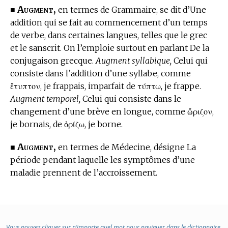
Augment,
■
en
termes de Grammaire,
se dit d’Une
addition qui se fait au commencement d’un temps
de verbe, dans certaines langues, telles que le grec
et le sanscrit. On l’emploie surtout en parlant De la
conjugaison grecque.
Augment syllabique,
Celui qui
consiste dans l’addition d’une syllabe, comme
ἔτυπτον,
je frappais, imparfait de
τύπτω,
je frappe.
Augment temporel,
Celui qui consiste dans le
changement d’une brève en longue, comme
ὥριζον,
je bornais, de
ὁρίζω,
je borne.
Augment,
■
en
termes de Médecine,
désigne La
période pendant laquelle les symptômes d’une
maladie prennent de l’accroissement.
Vous pouvez cliquer sur n’importe quel mot pour naviguer dans le dictionnaire.