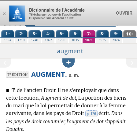
Aller au contenu
Dictionnaire de l’Académie
OUVRIR
×
Télécharger ou ouvrir l’application
Disponible sur Android et iOS
1
2
3
4
5
6
7
8
9
10
re
e
e
e
e
e
e
e
e
e
1694
1718
1740
1762
1798
1835
1878
1935
2024
E.C.
augment
AUGMENT.
e
s. m.
7
ÉDITION
■
T. de l’ancien Droit.
Il ne s’employait que dans
cette locution,
Augment de dot,
La portion des biens
du mari que la loi permettait de donner à la femme
survivante, dans les pays de Droit
écrit.
Dans
p. 126
les pays de droit coutumier, l’augment de dot s’appelait
Douaire.