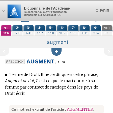
Aller au contenu
Dictionnaire de l’Académie
OUVRIR
×
Télécharger ou ouvrir l’application
Disponible sur Android et iOS
1
2
3
4
5
6
7
8
9
10
e
e
e
e
e
e
e
e
re
e
1694
1718
1740
1762
1798
1835
1878
1935
2024
E.C.
augment
AUGMENT.
re
s. m.
1
ÉDITION
■
Terme de Droit.
Il ne se dit qu’en cette phrase,
Augment de dot,
C’est ce que le mari donne à sa
femme par contract de mariage dans les pays de
Droit écrit.
Ce mot est extrait de l'article :
AUGMENTER
.