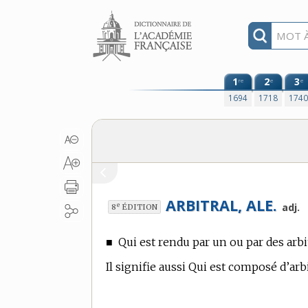
Aller au contenu
1
2
3
re
e
e
1694
1718
174
ARBITRAL, ALE.
e
adj.
8
ÉDITION
■
Qui est rendu par un ou par des arbi
Il signifie aussi Qui est composé d’arb