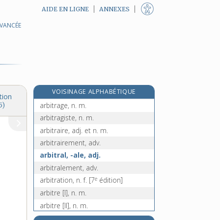
AIDE EN LIGNE
ANNEXES
AVANCÉE
aratoire, adj.
araucaria, n. m.
e
arbalestrille, n. f.
[4
édition]
arbalète, n. f.
arbalétrier [I], n. m.
e
VOISINAGE ALPHABÉTIQUE
arbalétrier [II], n. m.
[7
édition]
tion
arbitrage, n. m.
5)
arbitragiste, n. m.
arbitraire, adj. et n. m.
arbitrairement, adv.
arbitral, -ale, adj.
arbitralement, adv.
e
arbitration, n. f.
[7
édition]
arbitre [I], n. m.
arbitre [II], n. m.
arbitrer, v. tr.