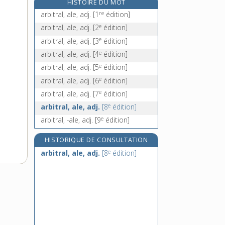
HISTOIRE DU MOT
arbitres publics, n. m. pl.
re
arbitral, ale, adj.
[1
édition]
e
[5
édition]
e
arbitral, ale, adj.
[2
édition]
arborer, v. tr.
e
arbitral, ale, adj.
[3
édition]
arborescence, n. f.
e
arbitral, ale, adj.
[4
édition]
arborescent, -ente, adj.
e
arbitral, ale, adj.
[5
édition]
e
arbitral, ale, adj.
[6
édition]
e
arbitral, ale, adj.
[7
édition]
e
arbitral, ale, adj.
[8
édition]
e
arbitral, -ale, adj.
[9
édition]
HISTORIQUE DE CONSULTATION
e
arbitral, ale, adj.
[8
édition]