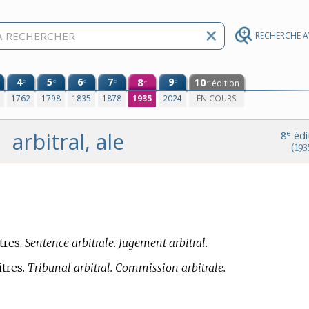
RECHERCHE 
4
5
6
7
8
9
10
e
e
e
e
e
édition
e
e
0
1762
1798
1835
1878
1935
2024
EN COURS
arbitral, ale
e
8
édi
(193
tres.
Sentence arbitrale. Jugement arbitral.
itres.
Tribunal arbitral. Commission arbitrale.