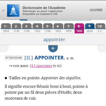
Aller au contenu
Dictionnaire de l’Académie
OUVRIR
×
Télécharger ou ouvrir l’application
Disponible sur Android et iOS
1
2
3
4
5
6
7
8
9
10
e
re
e
e
e
e
e
e
e
e
1694
1718
1740
1762
1798
1835
1878
1935
2024
E.C.
appointer
APPOINTER.
[II.]
e
v. tr.
8
ÉDITION
↪
voir aussi :
[I.]
Appointer
(v. tr.)
■
Tailler en pointe.
Appointer des aiguilles.
Il signifie encore Réunir bout à bout, pointe à
pointe par un fil deux pièces d’étoffe, deux
morceaux de cuir.