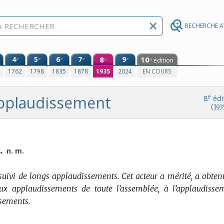
RECHERCHE 
4
5
6
7
8
9
10
e
e
e
e
e
édition
e
e
0
1762
1798
1835
1878
1935
2024
EN COURS
pplaudissement
e
8
édi
(193
.
n. m.
 suivi de longs applaudissements. Cet acteur a mérité, a obten
aux applaudissements de toute l’assemblée, à l’applaudisse
ssements.