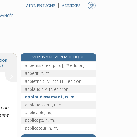
AIDE EN LIGNE
ANNEXES
AVANCÉE
appertiser, v. tr.
appesantir, v. tr. et pron.
appesantissement, n. m.
appétence, n. f.
e
appéter, v. tr.
[8
édition]
VOISINAGE ALPHABÉTIQUE
appétissant, -ante, adj.
tion
re
appetissé, ée, p. p.
[1
édition]
5)
appétit, n. m.
re
appietrir s', v. intr.
[1
édition]
applaudir, v. tr. et pron.
applaudissement, n. m.
applaudisseur, n. m.
u de
applicable, adj.
ment
applicage, n. m.
applicateur, n. m.
application, n. f.