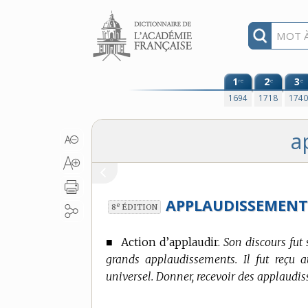
Aller au contenu
1
2
3
re
e
e
1694
1718
174
a
APPLAUDISSEMENT
e
8
ÉDITION
■
Action d’applaudir.
Son discours fut
grands applaudissements. Il fut reçu 
universel. Donner, recevoir des applaudi