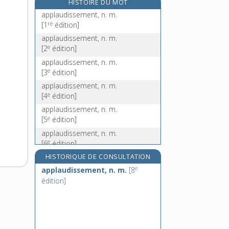
HISTOIRE DU MOT
applique, n. f.
applaudissement, n. m.
appliqué, -ée, adj.
re
[1
édition]
appliquer, v. tr. et pron.
applaudissement, n. m.
e
[2
édition]
appoggiature, n. f.
applaudissement, n. m.
e
[3
édition]
applaudissement, n. m.
e
[4
édition]
applaudissement, n. m.
e
[5
édition]
applaudissement, n. m.
e
[6
édition]
applaudissement, n. m.
HISTORIQUE DE CONSULTATION
e
[7
édition]
e
applaudissement, n. m.
[8
applaudissement, n. m.
édition]
e
[8
édition]
applaudissement, n. m.
e
[9
édition]