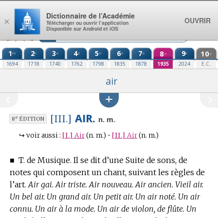
Aller au contenu
Dictionnaire de l’Académie
OUVRIR
×
Télécharger ou ouvrir l’application
Disponible sur Android et iOS
1
2
3
4
5
6
7
8
9
10
re
e
e
e
e
e
e
e
e
e
1694
1718
1740
1762
1798
1835
1878
1935
2024
E.C.
air
AIR.
[III.]
e
n. m.
8
ÉDITION
↪
voir aussi :
[I.]
Air
(n. m.)
•
[II.]
Air
(n. m.)
■
T. de Musique.
Il se dit d’une Suite de sons, de
notes qui composent un chant, suivant les règles de
l’art.
Air gai. Air triste. Air nouveau. Air ancien. Vieil air.
Un bel air. Un grand air. Un petit air. Un air noté. Un air
connu. Un air à la mode. Un air de violon, de flûte. Un