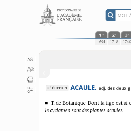
Aller au contenu
1
2
3
re
e
e
1694
1718
174
ACAULE.
e
adj. des deux g
8
ÉDITION
■
T. de Botanique.
Dont la tige est si 
le cyclamen sont des plantes acaules.