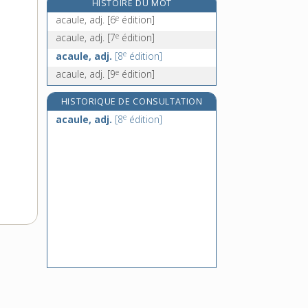
HISTOIRE DU MOT
accaparement, n. m.
e
acaule, adj.
[6
édition]
accaparer, v. tr.
e
acaule, adj.
[7
édition]
accapareur, -euse, n.
e
acaule, adj.
[8
édition]
accastillage, n. m.
e
acaule, adj.
[9
édition]
HISTORIQUE DE CONSULTATION
e
acaule, adj.
[8
édition]