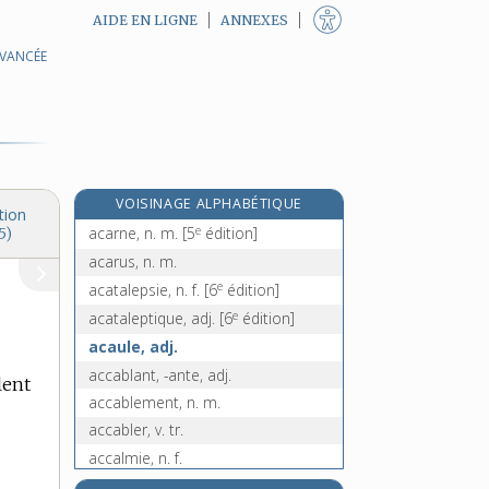
AIDE EN LIGNE
ANNEXES
AVANCÉE
acanthe, n. f.
acanthocéphales, n. m. pl.
a cappella, loc. adv.
e
acare, n. m.
[8
édition]
acariâtre, adj.
VOISINAGE ALPHABÉTIQUE
acariens, n. m. pl.
tion
e
acarne, n. m.
[5
édition]
5)
acarus, n. m.
e
acatalepsie, n. f.
[6
édition]
e
acataleptique, adj.
[6
édition]
acaule, adj.
accablant, -ante, adj.
lent
accablement, n. m.
accabler, v. tr.
accalmie, n. f.
accaparant, -ante, adj.