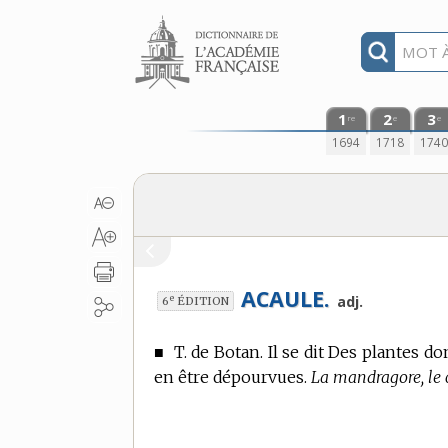
Aller au contenu
1
2
3
re
e
e
1694
1718
174
ACAULE.
e
adj.
6
ÉDITION
■
T. de Botan.
Il se dit Des plantes do
en être dépourvues.
La mandragore, le 