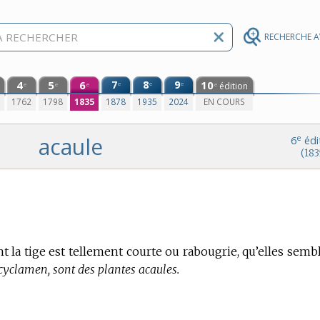
RECHERCHE 
4
5
6
7
8
9
10
e
e
e
édition
e
e
e
e
0
1762
1798
1835
1878
1935
2024
EN COURS
acaule
e
6
édi
(183
nt la tige est tellement courte ou rabougrie, qu’elles semb
cyclamen, sont des plantes acaules.