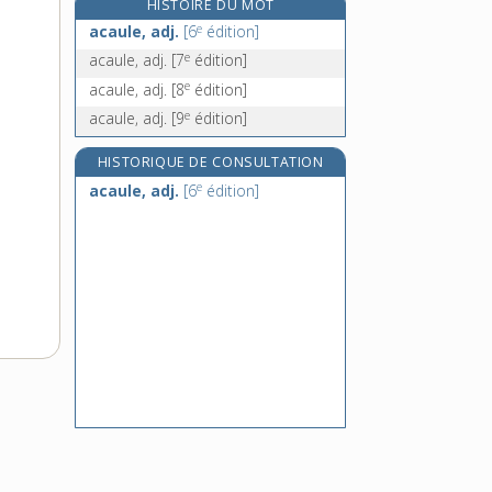
HISTOIRE DU MOT
accaparement, n. m.
e
acaule, adj.
[6
édition]
accaparer, v. tr.
e
acaule, adj.
[7
édition]
accapareur, -euse, n.
e
acaule, adj.
[8
édition]
accastillage, n. m.
e
acaule, adj.
[9
édition]
HISTORIQUE DE CONSULTATION
e
acaule, adj.
[6
édition]