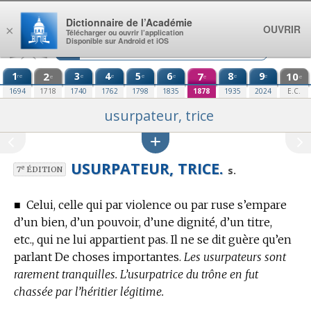
Aller au contenu
Dictionnaire de l’Académie
OUVRIR
×
Télécharger ou ouvrir l’application
Disponible sur Android et iOS
1
2
3
4
5
6
7
8
9
10
re
e
e
e
e
e
e
e
e
e
1694
1718
1740
1762
1798
1835
1878
1935
2024
E.C.
usurpateur, trice
USURPATEUR, TRICE.
e
s.
7
ÉDITION
■
Celui, celle qui par violence ou par ruse s’empare
d’un bien, d’un pouvoir, d’une dignité, d’un titre,
etc., qui ne lui appartient pas.
Il ne se dit guère qu’en
parlant De choses importantes.
Les usurpateurs sont
rarement tranquilles. L’usurpatrice du trône en fut
chassée par l’héritier légitime.