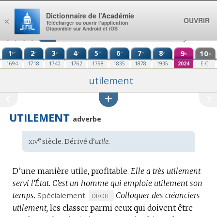
Aller au contenu
Dictionnaire de l’Académie
OUVRIR
×
Télécharger ou ouvrir l’application
Disponible sur Android et iOS
1
2
3
4
5
6
7
8
9
10
re
e
e
e
e
e
e
e
e
e
1694
1718
1740
1762
1798
1835
1878
1935
2024
E.C.
utilement
UTILEMENT
adverbe
xiv
e
Étymologie
siècle. Dérivé d’
utile.
:
D’une manière utile, profitable.
Elle a très utilement
servi l’État.
C’est un homme qui emploie utilement son
temps.
Spécialement.
Colloquer des créanciers
MARQUE
DROIT.
utilement,
les classer parmi ceux qui doivent être
DE