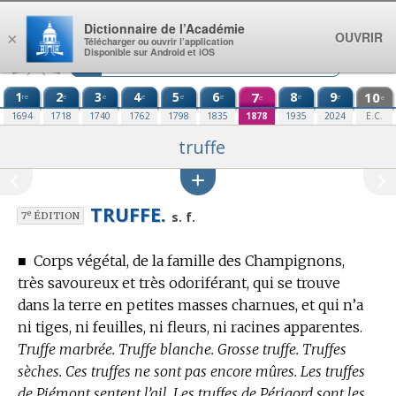
Aller au contenu
Dictionnaire de l’Académie
OUVRIR
×
Télécharger ou ouvrir l’application
Disponible sur Android et iOS
1
2
3
4
5
6
7
8
9
10
re
e
e
e
e
e
e
e
e
e
1694
1718
1740
1762
1798
1835
1878
1935
2024
E.C.
truffe
TRUFFE.
e
s. f.
7
ÉDITION
■
Corps végétal, de la famille des Champignons,
très savoureux et très odoriférant, qui se trouve
dans la terre en petites masses charnues, et qui n’a
ni tiges, ni feuilles, ni fleurs, ni racines apparentes.
Truffe marbrée. Truffe blanche. Grosse truffe. Truffes
sèches. Ces truffes ne sont pas encore mûres. Les truffes
de Piémont sentent l’ail. Les truffes de Périgord sont les