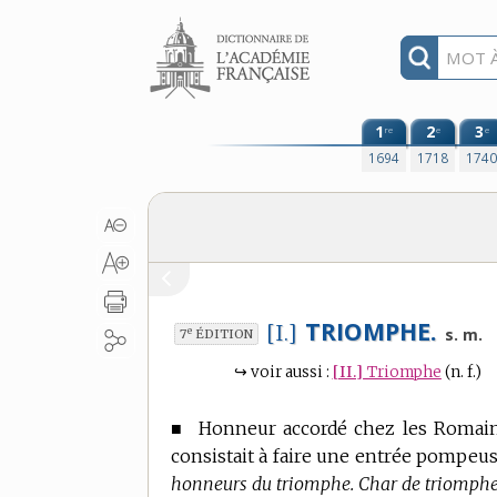
Aller au contenu
1
2
3
re
e
e
1694
1718
174
TRIOMPHE.
[I.]
e
s. m.
7
ÉDITION
↪
voir aussi :
[II.]
Triomphe
(n. f.)
■
Honneur accordé chez les Romains
consistait à faire une entrée pompeu
honneurs du triomphe. Char de triomphe