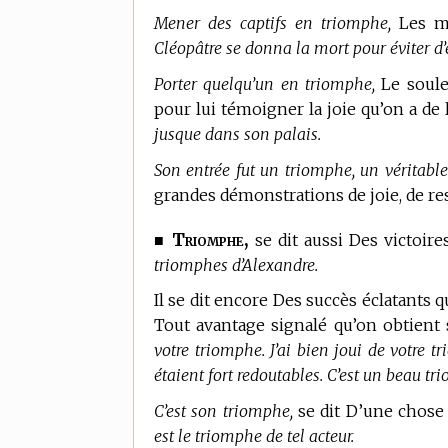
Mener des captifs en triomphe,
Les me
Cléopâtre se donna la mort pour éviter d
Porter quelqu’un en triomphe,
Le soulev
pour lui témoigner la joie qu’on a de 
jusque dans son palais.
Son entrée fut un triomphe, un véritabl
grandes démonstrations de joie, de res
Triomphe,
■
se dit aussi Des victoire
triomphes d’Alexandre.
Il se dit encore Des succès éclatants qu
Tout avantage signalé qu’on obtient
votre triomphe. J’ai bien joui de votre 
étaient fort redoutables. C’est un beau tr
C’est son triomphe,
se dit D’une chose 
est le triomphe de tel acteur.