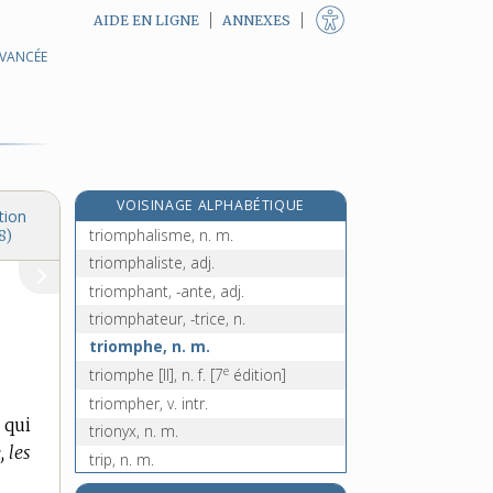
AIDE EN LIGNE
ANNEXES
AVANCÉE
triode, n. f.
triol, n. m.
triolet, n. m.
triolisme, n. m.
triomphal, -ale, adj.
VOISINAGE ALPHABÉTIQUE
triomphalement, adv.
tion
triomphalisme, n. m.
8)
triomphaliste, adj.
triomphant, -ante, adj.
triomphateur, -trice, n.
triomphe, n. m.
e
triomphe [II], n. f.
[7
édition]
triompher, v. intr.
 qui
trionyx, n. m.
 les
trip, n. m.
tripaille, n. f.