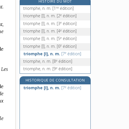
HISTOIRE DU MOT
tripal, -ale, adj.
r.
re
triomphe, n. m.
[1
édition]
tripale, adj.
e
triomphe [I], n. m.
[2
édition]
triparti, -ie, adj.
e
triomphe [I], n. m.
[3
édition]
r,
tripartisme, n. m.
e
triomphe [I], n. m.
[4
édition]
he
e
triomphe [I], n. m.
[5
édition]
e
triomphe [I], n. m.
[6
édition]
de
e
triomphe [I], n. m.
[7
édition]
e
triomphe, n. m.
[8
édition]
e
triomphe, n. m.
[9
édition]
 Les
HISTORIQUE DE CONSULTATION
de
e
triomphe [I], n. m.
[7
édition]
de
ux
le