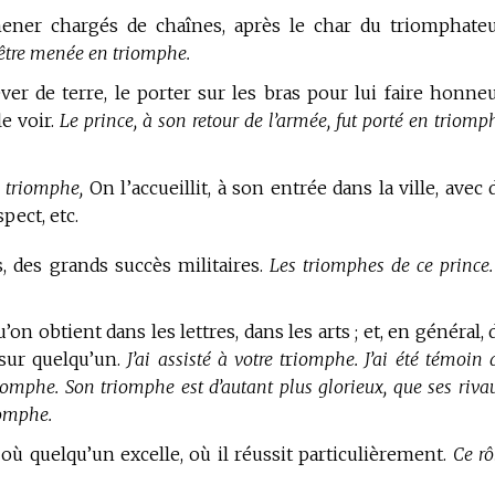
ner chargés de chaînes, après le char du triomphateu
’être menée en triomphe.
er de terre, le porter sur les bras pour lui faire honneu
le voir.
Le prince, à son retour de l’armée, fut porté en triomp
e triomphe,
On l’accueillit, à son entrée dans la ville, avec 
pect, etc.
s, des grands succès militaires.
Les triomphes de ce prince.
’on obtient dans les lettres, dans les arts ; et, en général, 
 sur quelqu’un.
J’ai assisté à votre t
r
iomphe. J’ai été témoin 
triomphe. Son triomphe est d’autant plus glorieux, que ses riva
iomphe.
où quelqu’un excelle, où il réussit particulièrement.
Ce rô