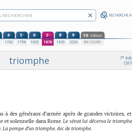
RECHERCHE 
4
5
6
7
8
9
10
e
e
e
e
e
édition
e
e
0
1762
1798
1835
1878
1935
2024
EN COURS
triomphe
e
7
édi
(187
 à des généraux d’armée après de grandes victoires, et
se et solennelle dans Rome.
Le sénat lui décerna le triomphe,
. La pompe d’un triomphe. Arc de triomphe.