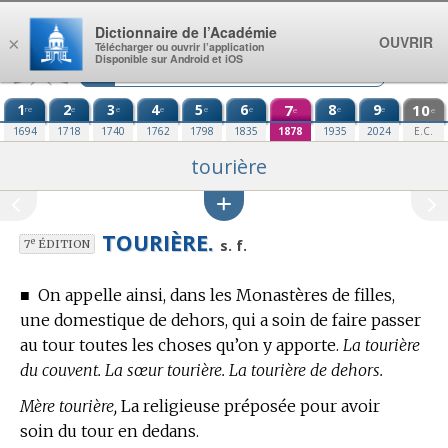
Aller au contenu
Dictionnaire de l’Académie
OUVRIR
×
Télécharger ou ouvrir l’application
Disponible sur Android et iOS
1
2
3
4
5
6
7
8
9
10
re
e
e
e
e
e
e
e
e
e
1694
1718
1740
1762
1798
1835
1878
1935
2024
E.C.
tourière
TOURIÈRE.
e
s. f.
7
ÉDITION
■
On appelle ainsi, dans les Monastères de filles,
une domestique de dehors, qui a soin de faire passer
au tour toutes les choses qu’on y apporte.
La tourière
du couvent. La sœur tourière. La tourière de dehors.
Mère tourière,
La religieuse préposée pour avoir
soin du tour en dedans.