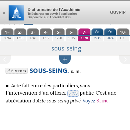
Aller au contenu
Dictionnaire de l’Académie
OUVRIR
×
Télécharger ou ouvrir l’application
Disponible sur Android et iOS
1
2
3
4
5
6
7
8
9
10
e
e
re
e
e
e
e
e
e
e
1694
1718
1740
1762
1798
1835
1878
1935
2024
E.C.
sous-seing
SOUS-SEING.
e
s. m.
7
ÉDITION
■
Acte fait entre des particuliers, sans
l’intervention d’un officier
public.
C’est une
p. 775
abréviation d’
Acte sous-seing privé.
Seing
.
Voyez