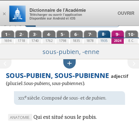
Aller au contenu
Dictionnaire de l’Académie
OUVRIR
×
Télécharger ou ouvrir l’application
Disponible sur Android et iOS
1
2
3
4
5
6
7
8
9
10
e
re
e
e
e
e
e
e
e
e
1694
1718
1740
1762
1798
1835
1878
1935
2024
E.C.
sous-pubien, -enne
SOUS-PUBIEN, SOUS-PUBIENNE
adjectif
(
pluriel
Sous-pubiens, sous-pubiennes
).
xix
e
Étymologie
siècle. Composé de
sous‑
et de
pubien.
:
Qui est situé sous le pubis.
MARQUE
ANATOMIE.
DE
DOMAINE