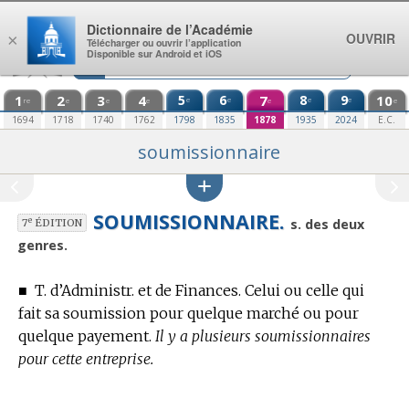
Aller au contenu
Dictionnaire de l’Académie
OUVRIR
×
Télécharger ou ouvrir l’application
Disponible sur Android et iOS
1
2
3
4
5
6
7
8
9
10
e
e
e
e
re
e
e
e
e
e
1694
1718
1740
1762
1798
1835
1878
1935
2024
E.C.
soumissionnaire
SOUMISSIONNAIRE.
e
s. des deux
7
ÉDITION
genres.
■
T. d’Administr. et de Finances.
Celui ou celle qui
fait sa soumission pour quelque marché ou pour
quelque payement.
Il y a plusieurs soumissionnaires
pour cette entreprise.