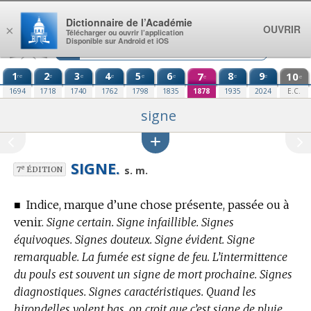
Aller au contenu
Dictionnaire de l’Académie
OUVRIR
×
Télécharger ou ouvrir l’application
Disponible sur Android et iOS
1
2
3
4
5
6
7
8
9
10
re
e
e
e
e
e
e
e
e
e
1694
1718
1740
1762
1798
1835
1878
1935
2024
E.C.
signe
SIGNE.
e
s. m.
7
ÉDITION
■
Indice, marque d’une chose présente, passée ou à
venir.
Signe certain. Signe infaillible. Signes
équivoques. Signes douteux. Signe évident. Signe
remarquable. La fumée est signe de feu. L’intermittence
du pouls est souvent un signe de mort prochaine. Signes
diagnostiques. Signes caractéristiques. Quand les
hirondelles volent bas, on croit que c’est signe de pluie,