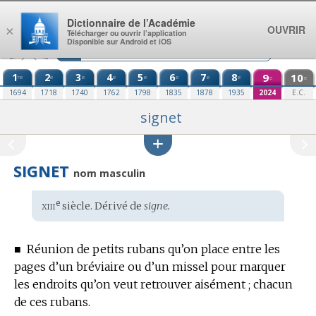
Aller au contenu
Dictionnaire de l’Académie
OUVRIR
×
Télécharger ou ouvrir l’application
Disponible sur Android et iOS
1
2
3
4
5
6
7
8
9
10
re
e
e
e
e
e
e
e
e
e
1694
1718
1740
1762
1798
1835
1878
1935
2024
E.C.
signet
SIGNET
nom masculin
xiii
e
Étymologie
siècle. Dérivé de
signe.
:
■
Réunion de petits rubans qu’on place entre les
pages d’un bréviaire ou d’un missel pour marquer
les endroits qu’on veut retrouver aisément ; chacun
de ces rubans.