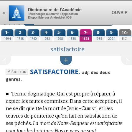
Aller au contenu
Dictionnaire de l’Académie
OUVRIR
×
Télécharger ou ouvrir l’application
Disponible sur Android et iOS
1
2
3
4
5
6
7
8
9
10
re
e
e
e
e
e
e
e
e
e
1694
1718
1740
1762
1798
1835
1878
1935
2024
E.C.
satisfactoire
SATISFACTOIRE.
e
adj. des deux
7
ÉDITION
genres.
■
Terme dogmatique.
Qui est propre à réparer, à
expier les fautes commises.
Dans cette acception, il
Jésus-Christ,
ne se dit que De la mort de
et Des
œuvres de pénitence qu’on fait en satisfaction de
ses péchés.
La mort de Notre-Seigneur est satisfactoire
pour tous les hommes. Nos œuvres ne sont