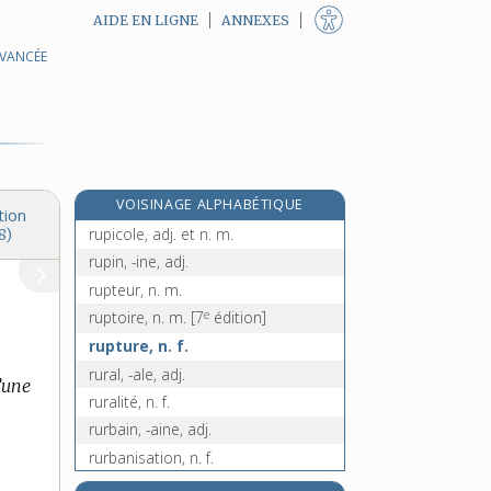
AIDE EN LIGNE
ANNEXES
AVANCÉE
rumsteck, n. m.
runabout, n. m.
rune, n. f.
runique, adj.
ruolz, n. m.
VOISINAGE ALPHABÉTIQUE
rupestre, adj.
tion
rupicole, adj. et n. m.
8)
rupin, -ine, adj.
rupteur, n. m.
e
ruptoire, n. m.
[7
édition]
rupture, n. f.
rural, -ale, adj.
’une
ruralité, n. f.
rurbain, -aine, adj.
rurbanisation, n. f.
ruse, n. f.