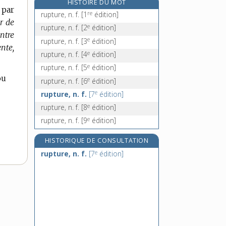
HISTOIRE DU MOT
 par
rusé, -ée, adj.
re
rupture, n. f.
[1
édition]
r de
ruser, v. intr.
e
rupture, n. f.
[2
édition]
entre
rush, n. m.
e
rupture, n. f.
[3
édition]
ente,
russe, adj. et n.
e
rupture, n. f.
[4
édition]
e
rupture, n. f.
[5
édition]
ou
e
rupture, n. f.
[6
édition]
e
rupture, n. f.
[7
édition]
e
rupture, n. f.
[8
édition]
e
rupture, n. f.
[9
édition]
HISTORIQUE DE CONSULTATION
e
rupture, n. f.
[7
édition]