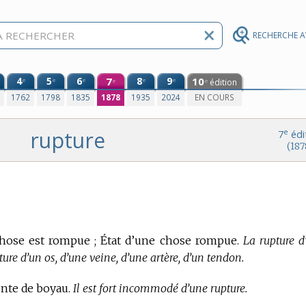
RECHERCHE 
4
5
6
7
8
9
10
e
e
e
e
e
édition
e
e
0
1762
1798
1835
1878
1935
2024
EN COURS
rupture
e
7
édi
(187
 chose est rompue ; État d’une chose rompue.
La rupture d
pture d’un os, d’une veine, d’une artère, d’un tendon.
ente de boyau.
Il est fort incommodé d’une rupture.