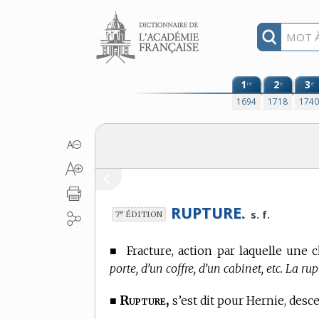
Aller au contenu
1
2
3
re
e
e
1694
1718
174
RUPTURE.
e
s. f.
7
ÉDITION
■
Fracture, action par laquelle une
porte, d’un coffre, d’un cabinet, etc. La ru
Rupture,
■
s’est dit pour Hernie, desc