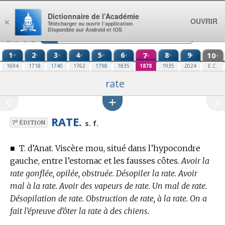
Aller au contenu
Dictionnaire de l’Académie
OUVRIR
×
Télécharger ou ouvrir l’application
Disponible sur Android et iOS
1
2
3
4
5
6
7
8
9
10
re
e
e
e
e
e
e
e
e
e
1694
1718
1740
1762
1798
1835
1878
1935
2024
E.C.
rate
RATE.
e
s. f.
7
ÉDITION
■
T. d’Anat.
Viscère mou, situé dans l’hypocondre
gauche, entre l’estomac et les fausses côtes.
Avoir la
rate gonflée, opilée, obstruée. Désopiler la rate. Avoir
mal à la rate. Avoir des vapeurs de rate. Un mal de rate.
Désopilation de rate. Obstruction de rate, à la rate. On a
fait l’épreuve d’ôter la rate à des chiens.