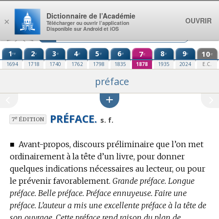
Aller au contenu
Dictionnaire de l’Académie
OUVRIR
×
Télécharger ou ouvrir l’application
Disponible sur Android et iOS
1
2
3
4
5
6
7
8
9
10
re
e
e
e
e
e
e
e
e
e
1694
1718
1740
1762
1798
1835
1878
1935
2024
E.C.
préface
PRÉFACE.
e
s. f.
7
ÉDITION
■
Avant-propos, discours préliminaire que l’on met
ordinairement à la tête d’un livre, pour donner
quelques indications nécessaires au lecteur, ou pour
le prévenir favorablement.
Grande préface. Longue
préface. Belle préface. Préface ennuyeuse. Faire une
préface. L’auteur a mis une excellente préface à la tête de
son ouvrage. Cette préface rend raison du plan de