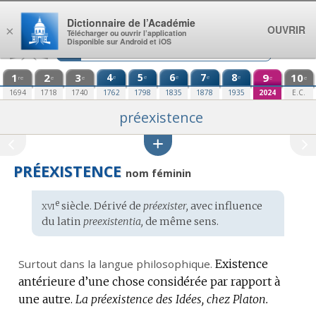
Aller au contenu
Dictionnaire de l’Académie
OUVRIR
×
Télécharger ou ouvrir l’application
Disponible sur Android et iOS
1
2
3
4
5
6
7
8
9
10
e
e
e
e
e
re
e
e
e
e
1694
1718
1740
1762
1798
1835
1878
1935
2024
E.C.
préexistence
PRÉEXISTENCE
nom féminin
xvi
e
Étymologie
siècle. Dérivé de
préexister,
avec influence
:
du
latin
preexistentia,
de même sens.
Surtout dans la langue philosophique.
Existence
antérieure d’une chose considérée par rapport à
une autre.
La préexistence des Idées, chez Platon.