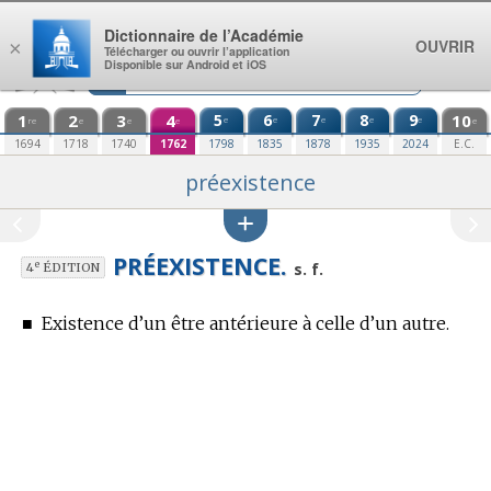
Aller au contenu
Dictionnaire de l’Académie
OUVRIR
×
Télécharger ou ouvrir l’application
Disponible sur Android et iOS
1
2
3
4
5
6
7
8
9
10
e
e
e
e
e
re
e
e
e
e
1694
1718
1740
1762
1798
1835
1878
1935
2024
E.C.
préexistence
PRÉEXISTENCE.
e
s. f.
4
ÉDITION
■
Existence d’un être antérieure à celle d’un autre.