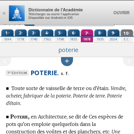
Aller au contenu
Dictionnaire de l’Académie
OUVRIR
×
Télécharger ou ouvrir l’application
Disponible sur Android et iOS
1
2
3
4
5
6
7
8
9
10
re
e
e
e
e
e
e
e
e
e
1694
1718
1740
1762
1798
1835
1878
1935
2024
E.C.
poterie
POTERIE.
e
s. f.
7
ÉDITION
■
Toute sorte de vaisselle de terre ou d’étain.
Vendre,
acheter, fabriquer de la poterie. Poterie de terre. Poterie
d’étain.
Poterie,
■
en Architecture,
se dit de Ces espèces de
pots qu’on emploie quelquefois dans la
construction des voûtes et des planchers, etc.
Une