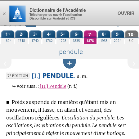
Aller au contenu
Dictionnaire de l’Académie
OUVRIR
×
Télécharger ou ouvrir l’application
Disponible sur Android et iOS
1
2
3
4
5
6
7
8
9
10
re
e
e
e
e
e
e
e
e
e
1694
1718
1740
1762
1798
1835
1878
1935
2024
E.C.
pendule
PENDULE.
[I.]
e
s. m.
7
ÉDITION
↪
voir aussi :
[II.]
Pendule
(n. f.)
■
Poids suspendu de manière qu’étant mis en
mouvement, il fasse, en allant et venant, des
oscillations régulières.
L’oscillation du pendule. Les
oscillations, les vibrations du pendule. Le pendule sert
principalement à régler le mouvement d’une horloge.