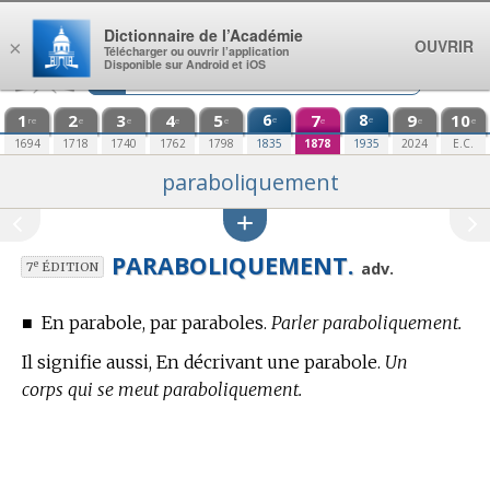
Aller au contenu
Dictionnaire de l’Académie
OUVRIR
×
Télécharger ou ouvrir l’application
Disponible sur Android et iOS
1
2
3
4
5
6
7
8
9
10
e
e
re
e
e
e
e
e
e
e
1694
1718
1740
1762
1798
1835
1878
1935
2024
E.C.
paraboliquement
PARABOLIQUEMENT.
e
adv.
7
ÉDITION
■
En parabole, par paraboles.
Parler paraboliquement.
Il signifie aussi, En décrivant une parabole.
Un
corps qui se meut paraboliquement.