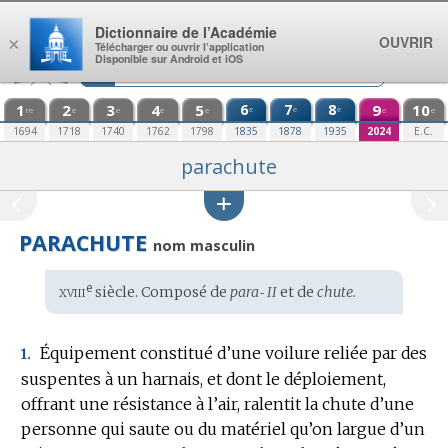
Aller au contenu
Dictionnaire de l’Académie
OUVRIR
×
Télécharger ou ouvrir l’application
Disponible sur Android et iOS
1
2
3
4
5
6
7
8
9
10
e
e
e
re
e
e
e
e
e
e
1694
1718
1740
1762
1798
1835
1878
1935
2024
E.C.
parachute
PARACHUTE
nom masculin
xviii
e
Étymologie
siècle. Composé de
para‑ II
et de
chute.
:
Équipement constitué d’une voilure reliée par des
1.
suspentes à un harnais, et dont le déploiement,
offrant une résistance à l’air, ralentit la chute d’une
personne qui saute ou du matériel qu’on largue d’un