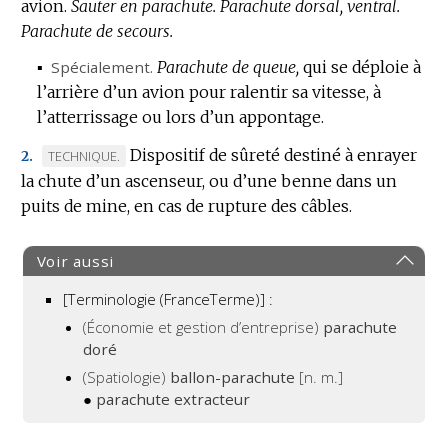
avion.
Sauter en parachute.
Parachute dorsal, ventral.
Parachute de secours.
▪
Spécialement.
Parachute de queue,
qui se déploie à
l’arrière d’un avion pour ralentir sa vitesse, à
l’atterrissage ou lors d’un appontage.
Dispositif de sûreté destiné à enrayer
MARQUE
TECHNIQUE.
2.
la chute d’un ascenseur, ou d’une benne dans un
DE
puits de mine, en cas de rupture des câbles.
DOMAINE
:
Voir aussi
[Terminologie (FranceTerme)] :
(Économie et gestion d’entreprise)
parachute
doré
(Spatiologie)
ballon-parachute
[n. m.]
●
parachute extracteur