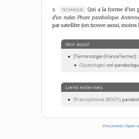
DOMAINE
Qui a la forme d’un 
MARQUE
TECHNIQUE.
2.
:
d’un radar.
DE
Phare parabolique.
Antenne
par satellite (on trouve aussi, moins
DOMAINE
:
Voir aussi
[Terminologie (FranceTerme)] :
(Spatiologie)
vol paraboliq
Liens externes
[Francophonie (BDLP)]
parabo
Vous pouvez cliquer s