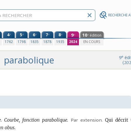
RECHERCHE 
4
5
6
7
8
9
10
e
e
e
e
e
édition
e
e
0
1762
1798
1835
1878
1935
2024
EN COURS
parabolique
e
9
édi
(202
.
Courbe, fonction parabolique.
Par extension.
Qui décrit
un obus.