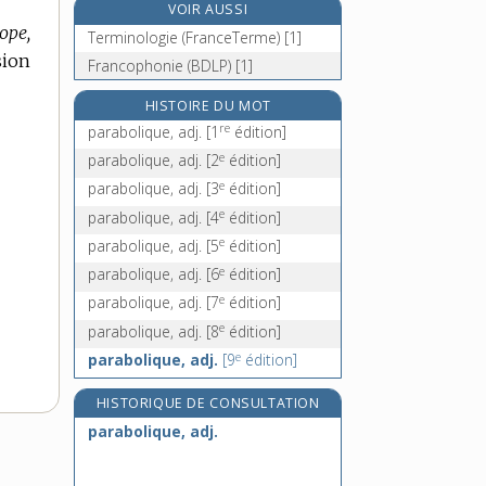
VOIR AUSSI
parachever, v. tr.
ope,
Terminologie (FranceTerme) [1]
e
parachronisme, n. m.
[7
édition]
sion
Francophonie (BDLP) [1]
parachutage, n. m.
parachute, n. m.
HISTOIRE DU MOT
re
parabolique, adj.
[1
édition]
e
parabolique, adj.
[2
édition]
e
parabolique, adj.
[3
édition]
e
parabolique, adj.
[4
édition]
e
parabolique, adj.
[5
édition]
e
parabolique, adj.
[6
édition]
e
parabolique, adj.
[7
édition]
e
parabolique, adj.
[8
édition]
e
parabolique, adj.
[9
édition]
HISTORIQUE DE CONSULTATION
parabolique, adj.