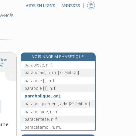
AIDE EN LIGNE
ANNEXES
AVANCÉE
para- [I], préf.
para- [II], préf.
para [I], n.
e
para [II], n. m.
[7
édition]
parabase, n. f.
VOISINAGE ALPHABÉTIQUE
parabellum, n. m.
tion
parabiose, n. f.
4)
e
parabolain, n. m.
[7
édition]
parabole [I], n. f.
parabole [II], n. f.
parabolique, adj.
e
paraboliquement, adv.
[8
édition]
paraboloïde, n. m.
paracentèse, n. f.
 une
paracétamol, n. m.
parachèvement, n. m.