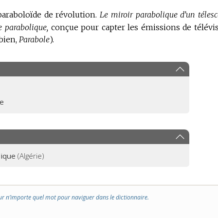
paraboloïde de révolution.
Le miroir parabolique d’un télesc
 parabolique,
conçue pour capter les émissions de télévi
 bien,
Parabole
).
ue
lique
(Algérie)
ur n’importe quel mot pour naviguer dans le dictionnaire.