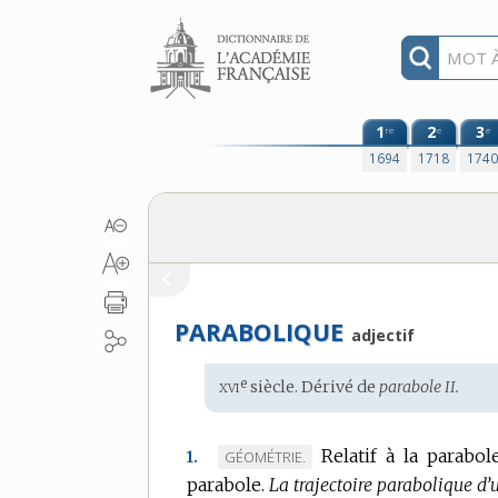
Aller au contenu
1
2
3
re
e
e
1694
1718
174
PARABOLIQUE
adjectif
xvi
e
Étymologie
siècle. Dérivé de
parabole II.
:
Relatif à la parabole
MARQUE
GÉOMÉTRIE.
1.
parabole.
DE
La trajectoire parabolique d’