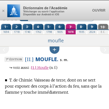
Aller au contenu
Dictionnaire de l’Académie
OUVRIR
×
Télécharger ou ouvrir l’application
Disponible sur Android et iOS
1
2
3
4
5
6
7
8
9
10
re
e
e
e
e
e
e
e
e
e
1694
1718
1740
1762
1798
1835
1878
1935
2024
E.C.
moufle
MOUFLE.
[II.]
e
s. m.
7
ÉDITION
↪
voir aussi :
[I.]
Moufle
(n. f.)
■
T. de Chimie.
Vaisseau de terre, dont on se sert
pour exposer des corps à l’action du feu, sans que la
flamme y touche immédiatement.