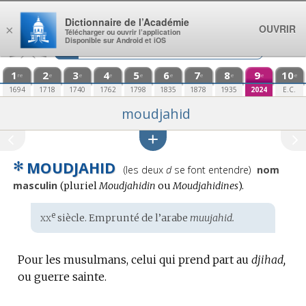
Aller au contenu
Dictionnaire de l’Académie
OUVRIR
×
Télécharger ou ouvrir l’application
Disponible sur Android et iOS
1
2
3
4
5
6
7
8
9
10
re
e
e
e
e
e
e
e
e
e
1694
1718
1740
1762
1798
1835
1878
1935
2024
E.C.
moudjahid
✻
MOUDJAHID
Prononciation
(les deux
d
se font entendre)
nom
:
masculin
(
pluriel
Moudjahidin
ou
Moudjahidines
).
xx
e
Étymologie
siècle. Emprunté de l’
arabe
muujahid.
:
Pour les musulmans, celui qui prend part au
djihad,
ou guerre sainte.