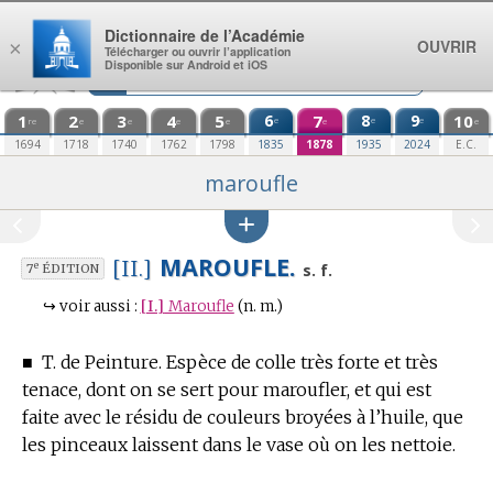
Aller au contenu
Dictionnaire de l’Académie
OUVRIR
×
Télécharger ou ouvrir l’application
Disponible sur Android et iOS
1
2
3
4
5
6
7
8
9
10
e
e
e
re
e
e
e
e
e
e
1694
1718
1740
1762
1798
1835
1878
1935
2024
E.C.
maroufle
MAROUFLE.
[II.]
e
s. f.
7
ÉDITION
↪
voir aussi :
[I.]
Maroufle
(n. m.)
■
T. de Peinture.
Espèce de colle très forte et très
tenace, dont on se sert pour maroufler, et qui est
faite avec le résidu de couleurs broyées à l’huile, que
les pinceaux laissent dans le vase où on les nettoie.