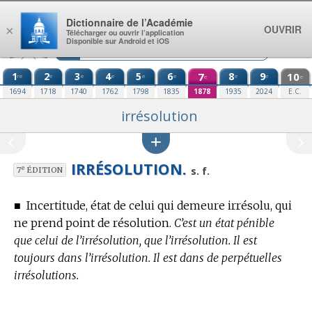
Aller au contenu
Dictionnaire de l’Académie
OUVRIR
×
Télécharger ou ouvrir l’application
Disponible sur Android et iOS
1
2
3
4
5
6
7
8
9
10
re
e
e
e
e
e
e
e
e
e
1694
1718
1740
1762
1798
1835
1878
1935
2024
E.C.
irrésolution
IRRÉSOLUTION.
e
s. f.
7
ÉDITION
■
Incertitude, état de celui qui demeure irrésolu, qui
ne prend point de résolution.
C’est un état pénible
que celui de l’irrésolution, que l’irrésolution. Il est
toujours dans l’irrésolution. Il est dans de perpétuelles
irrésolutions.