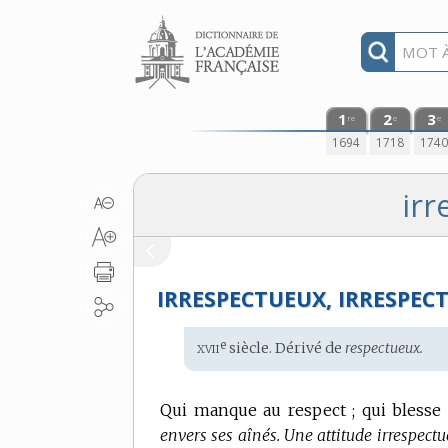
Aller au contenu
1
2
3
re
e
e
1694
1718
174
irr
IRRESPECTUEUX, IRRESPEC
xvii
e
Étymologie
siècle. Dérivé de
respectueux.
:
Qui manque au respect ; qui blesse 
envers ses aînés.
Une attitude irrespectu