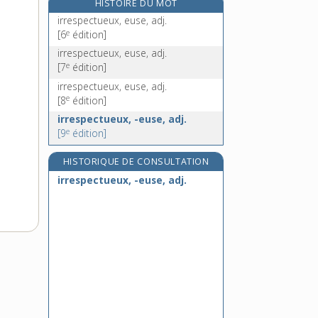
HISTOIRE DU MOT
irrévérence, n. f.
irrespectueux, euse, adj.
irrévérencieusement, adv.
e
[6
édition]
irrévérencieux, -ieuse, adj.
irrespectueux, euse, adj.
e
[7
édition]
irrévérent, -ente, adj.
irrespectueux, euse, adj.
e
[8
édition]
irrespectueux, -euse, adj.
e
[9
édition]
HISTORIQUE DE CONSULTATION
irrespectueux, -euse, adj.