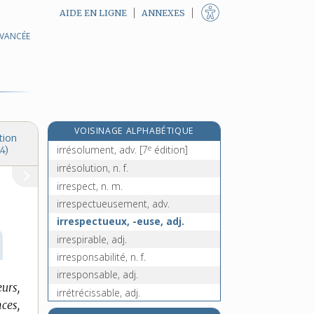
AIDE EN LIGNE
ANNEXES
AVANCÉE
irréprochable, adj.
irréprochablement, adv.
e
irrésistibilité, n. f.
[5
édition]
irrésistible, adj.
irrésistiblement, adv.
VOISINAGE ALPHABÉTIQUE
irrésolu, -ue, adj.
tion
e
irrésolument, adv.
[7
édition]
4)
irrésolution, n. f.
irrespect, n. m.
irrespectueusement, adv.
irrespectueux, -euse, adj.
irrespirable, adj.
irresponsabilité, n. f.
irresponsable, adj.
urs,
irrétrécissable, adj.
ces,
e
irrévéremment, adv.
[7
édition]