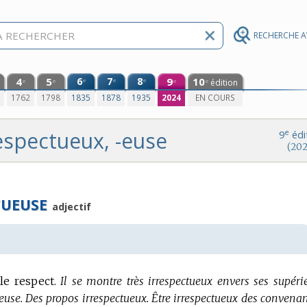
RECHERCHE 
4
5
6
7
8
9
10
e
e
e
édition
e
e
e
e
0
1762
1798
1835
1878
1935
2024
EN COURS
espectueux, -euse
e
9
édi
(202
TUEUSE
adjectif
le respect.
Il se montre très irrespectueux envers ses supérie
euse.
Des propos irrespectueux.
Être irrespectueux des convenan