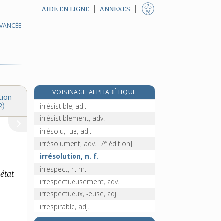
AIDE EN LIGNE
ANNEXES
irrépréhensible, adj.
AVANCÉE
irrépréhensiblement, adv.
e
[5
édition]
irrépressible, adj.
irréprochable, adj.
irréprochablement, adv.
e
VOISINAGE ALPHABÉTIQUE
irrésistibilité, n. f.
[5
édition]
tion
irrésistible, adj.
2)
irrésistiblement, adv.
irrésolu, -ue, adj.
e
irrésolument, adv.
[7
édition]
irrésolution, n. f.
irrespect, n. m.
état
irrespectueusement, adv.
irrespectueux, -euse, adj.
irrespirable, adj.
irresponsabilité, n. f.