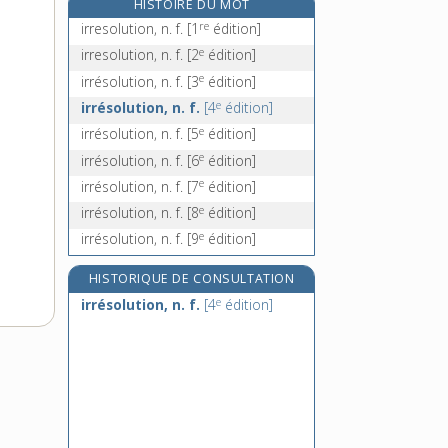
HISTOIRE DU MOT
irresponsable, adj.
re
irresolution, n. f.
[1
édition]
irrétrécissable, adj.
e
irresolution, n. f.
[2
édition]
e
irrévéremment, adv.
[7
édition]
e
irrésolution, n. f.
[3
édition]
irrévérence, n. f.
e
irrésolution, n. f.
[4
édition]
e
irrésolution, n. f.
[5
édition]
e
irrésolution, n. f.
[6
édition]
e
irrésolution, n. f.
[7
édition]
e
irrésolution, n. f.
[8
édition]
e
irrésolution, n. f.
[9
édition]
HISTORIQUE DE CONSULTATION
e
irrésolution, n. f.
[4
édition]