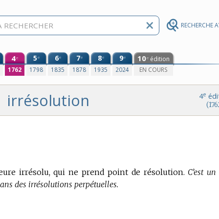
RECHERCHE 
4
5
6
7
8
9
10
e
e
e
e
e
édition
e
e
0
1762
1798
1835
1878
1935
2024
EN COURS
irrésolution
e
4
édi
(176
eure irrésolu, qui ne prend point de résolution.
C’est un 
 dans des irrésolutions perpétuelles.