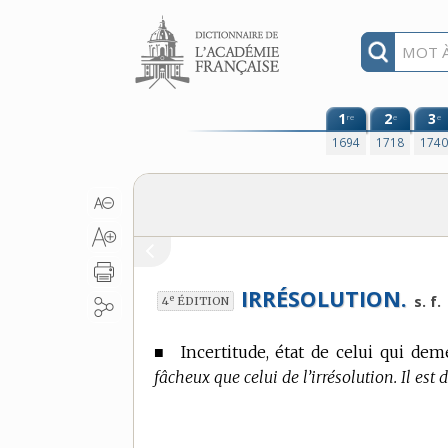
Aller au contenu
1
2
3
re
e
e
1694
1718
174
IRRÉSOLUTION.
e
s. f.
4
ÉDITION
■
Incertitude, état de celui qui dem
fâcheux que celui de l’irrésolution. Il est