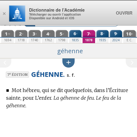
Aller au contenu
Dictionnaire de l’Académie
OUVRIR
×
Télécharger ou ouvrir l’application
Disponible sur Android et iOS
1
2
3
4
5
6
7
8
9
10
e
e
e
re
e
e
e
e
e
e
1694
1718
1740
1762
1798
1835
1878
1935
2024
E.C.
géhenne
GÉHENNE.
e
s. f.
7
ÉDITION
■
Mot hébreu, qui se dit quelquefois, dans l’Écriture
sainte, pour L’enfer.
La géhenne de feu. Le feu de la
géhenne.