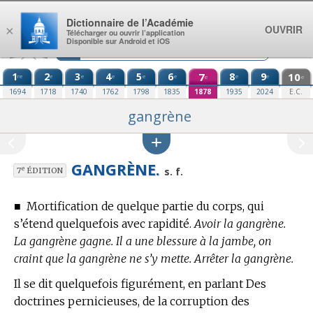
Aller au contenu
Dictionnaire de l’Académie
OUVRIR
×
Télécharger ou ouvrir l’application
Disponible sur Android et iOS
1
2
3
4
5
6
7
8
9
10
re
e
e
e
e
e
e
e
e
e
1694
1718
1740
1762
1798
1835
1878
1935
2024
E.C.
gangrène
GANGRÈNE.
e
s. f.
7
ÉDITION
■
Mortification de quelque partie du corps, qui
s’étend quelquefois avec rapidité.
Avoir la gangrène.
La gangrène gagne. Il a une blessure à la jambe, on
craint que la gangrène ne s’y mette. Arrêter la gangrène.
Il se dit quelquefois figurément, en parlant Des
doctrines pernicieuses, de la corruption des