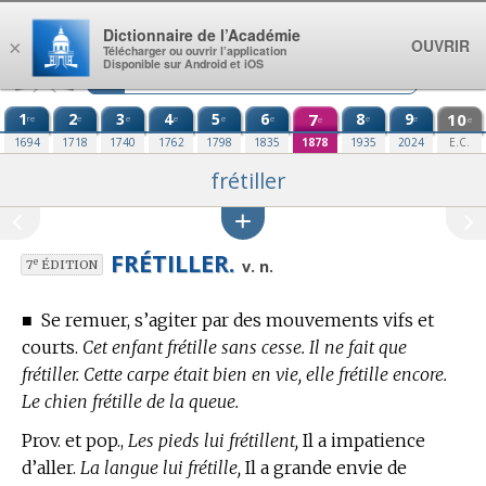
Aller au contenu
Dictionnaire de l’Académie
OUVRIR
×
Télécharger ou ouvrir l’application
Disponible sur Android et iOS
1
2
3
4
5
6
7
8
9
10
re
e
e
e
e
e
e
e
e
e
1694
1718
1740
1762
1798
1835
1878
1935
2024
E.C.
frétiller
FRÉTILLER.
e
v. n.
7
ÉDITION
■
Se remuer, s’agiter par des mouvements vifs et
courts.
Cet enfant frétille sans cesse. Il ne fait que
frétiller. Cette carpe était bien en vie, elle frétille encore.
Le chien frétille de la queue.
Prov. et pop.,
Les pieds lui frétillent,
Il a impatience
d’aller.
La langue lui frétille,
Il a grande envie de