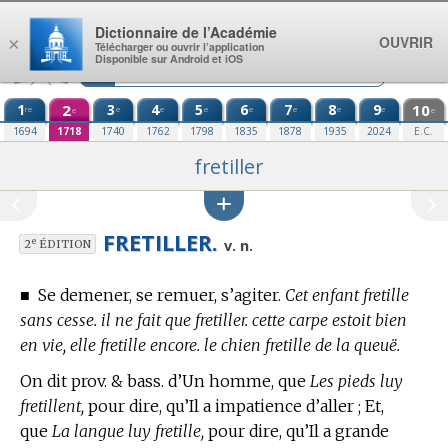
Aller au contenu
Dictionnaire de l’Académie
OUVRIR
×
Télécharger ou ouvrir l’application
Disponible sur Android et iOS
1
2
3
4
5
6
7
8
9
10
re
e
e
e
e
e
e
e
e
e
1694
1718
1740
1762
1798
1835
1878
1935
2024
E.C.
fretiller
FRETILLER.
e
v. n.
2
ÉDITION
■
Se demener, se remuer, s’agiter.
Cet enfant fretille
sans cesse. il ne fait que fretiller. cette carpe estoit bien
en vie, elle fretille encore. le chien fretille de la queuë.
On dit prov. & bass. d’Un homme, que
Les pieds luy
fretillent,
pour dire, qu’Il a impatience d’aller ; Et,
que
La langue luy fretille,
pour dire, qu’Il a grande