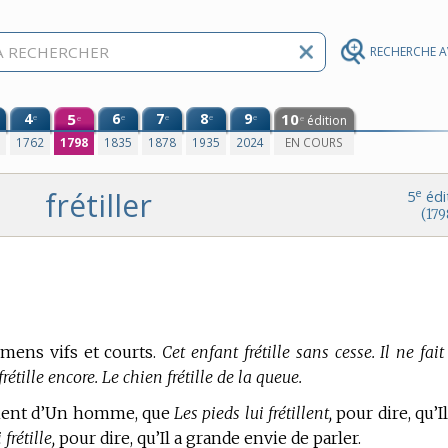
RECHERCHE 
4
5
6
7
8
9
10
e
e
e
e
e
édition
e
e
0
1762
1798
1835
1878
1935
2024
EN COURS
frétiller
e
5
édi
(179
mens vifs et courts.
Cet enfant frétille sans cesse. Il ne fai
 frétille encore. Le chien frétille de la queue.
ement d’Un homme, que
Les pieds lui frétillent,
pour dire, qu’Il
frétille,
pour dire, qu’Il a grande envie de parler.