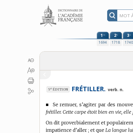
Aller au contenu
1
2
3
re
e
e
1694
1718
174
FRÉTILLER.
e
verb. n.
5
ÉDITION
■
Se remuer, s’agiter par des mouve
frétiller. Cette carpe étoit bien en vie, elle
On dit proverbialement et populair
impatience d’aller ; et que
La langue lui 