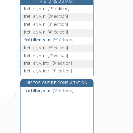
HISTOIRE DU MOT
fretter, v. tr.
re
fretiller, v. n.
[1
édition]
freudien, -ienne, adj.
e
fretiller, v. n.
[2
édition]
freudisme, n. m.
e
fretiller, v. n.
[3
édition]
freux, n. m.
e
frétiller, v. n.
[4
édition]
e
frétiller, v. n.
[5
édition]
e
frétiller, v. n.
[6
édition]
e
frétiller, v. n.
[7
édition]
e
frétiller, v. intr.
[8
édition]
e
frétiller, v. intr.
[9
édition]
HISTORIQUE DE CONSULTATION
e
frétiller, v. n.
[5
édition]