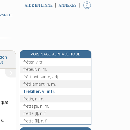
AIDE EN LIGNE
ANNEXES
AVANCÉE
frérot, n. m.
e
fresaie, n. f.
[8
édition]
fresque, n. f.
fresquiste, n. m.
fressure, n. f.
VOISINAGE ALPHABÉTIQUE
fret, n. m.
tion
fréter, v. tr.
8)
fréteur, n. m.
frétillant, -ante, adj.
frétillement, n. m.
frétiller, v. intr.
fretin, n. m.
t que
frettage, n. m.
frette [I], n. f.
 a
frette [II], n. f.
fretté, -ée, adj.