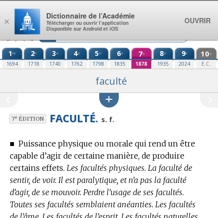
Aller au contenu
Dictionnaire de l’Académie
OUVRIR
×
Télécharger ou ouvrir l’application
Disponible sur Android et iOS
1
2
3
4
5
6
7
8
9
10
re
e
e
e
e
e
e
e
e
e
1694
1718
1740
1762
1798
1835
1878
1935
2024
E.C.
faculté
FACULTÉ.
e
s. f.
7
ÉDITION
■
Puissance physique ou morale qui rend un être
capable d’agir de certaine manière, de produire
certains effets.
Les facultés physiques. La faculté de
sentir, de voir. Il est paralytique, et n’a pas la faculté
d’agir, de se mouvoir. Perdre l’usage de ses facultés.
Toutes ses facultés semblaient anéanties. Les facultés
de l’âme. Les facultés de l’esprit. Les facultés naturelles.