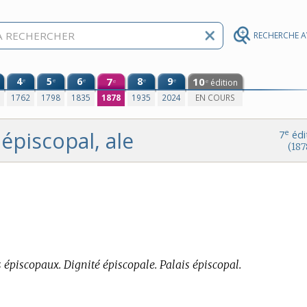
RECHERCHE 
4
5
6
7
8
9
10
e
e
e
e
e
édition
e
e
0
1762
1798
1835
1878
1935
2024
EN COURS
épiscopal, ale
e
7
édi
(187
épiscopaux. Dignité épiscopale. Palais épiscopal.