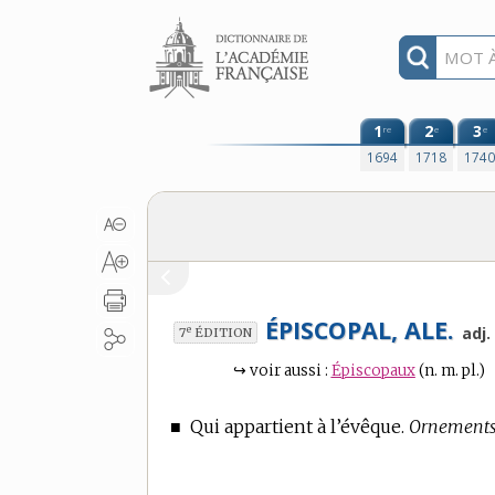
Aller au contenu
1
2
3
re
e
e
1694
1718
174
ÉPISCOPAL, ALE.
e
adj.
7
ÉDITION
↪
voir aussi :
Épiscopaux
(n. m. pl.)
■
Qui appartient à l’évêque.
Ornements 