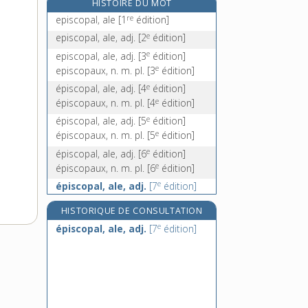
HISTOIRE DU MOT
e
épisodier, v. tr.
[2
édition]
re
episcopal, ale
[1
édition]
épisodique, adj.
e
episcopal, ale, adj.
[2
édition]
épisodiquement, adv.
e
episcopal, ale, adj.
[3
édition]
e
épispastique, adj.
[8
édition]
e
episcopaux, n. m. pl.
[3
édition]
e
épiscopal, ale, adj.
[4
édition]
e
épiscopaux, n. m. pl.
[4
édition]
e
épiscopal, ale, adj.
[5
édition]
e
épiscopaux, n. m. pl.
[5
édition]
e
épiscopal, ale, adj.
[6
édition]
e
épiscopaux, n. m. pl.
[6
édition]
e
épiscopal, ale, adj.
[7
édition]
e
épiscopaux, n. m. pl.
[7
édition]
HISTORIQUE DE CONSULTATION
e
épiscopal, ale, adj.
[8
édition]
e
épiscopal, ale, adj.
[7
édition]
e
épiscopal, -ale, adj.
[9
édition]