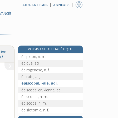
AIDE EN LIGNE
ANNEXES
AVANCÉE
épiphyse, n. f.
épiphyte, adj.
épiphytie, n. f.
e
épiplocèle, n. f.
[5
édition]
e
épiploïque, adj.
[5
édition]
e
VOISINAGE ALPHABÉTIQUE
épiplomphale, n. f.
[4
édition]
tion
épiploon, n. m.
8)
épique, adj.
épirogenèse, n. f.
épirote, adj.
épiscopal, -ale, adj.
épiscopalien, -ienne, adj.
épiscopat, n. m.
épiscope, n. m.
épisiotomie, n. f.
épisode, n. m.