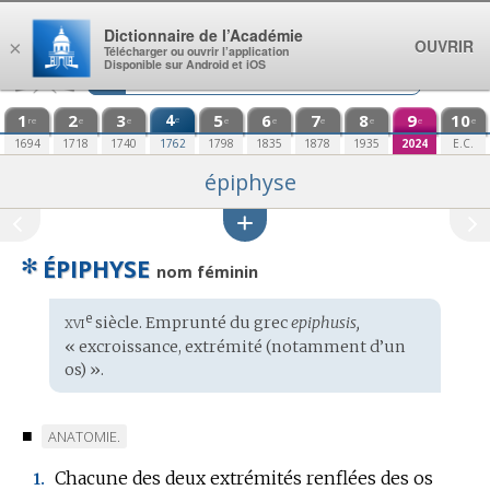
Aller au contenu
Dictionnaire de l’Académie
OUVRIR
×
Télécharger ou ouvrir l’application
Disponible sur Android et iOS
1
2
3
4
5
6
7
8
9
10
e
re
e
e
e
e
e
e
e
e
1694
1718
1740
1762
1798
1835
1878
1935
2024
E.C.
épiphyse
✻
ÉPIPHYSE
nom féminin
xvi
e
Étymologie
siècle. Emprunté du
grec
epiphusis,
:
« excroissance, extrémité (notamment d’un
os) ».
■
MARQUE
ANATOMIE.
DE
Chacune des deux extrémités renflées des os
1.
DOMAINE