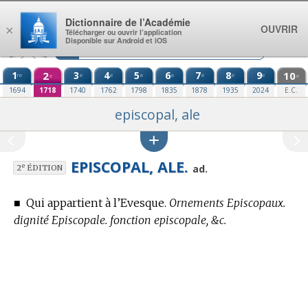
Aller au contenu
Dictionnaire de l’Académie
OUVRIR
×
Télécharger ou ouvrir l’application
Disponible sur Android et iOS
1
2
3
4
5
6
7
8
9
10
re
e
e
e
e
e
e
e
e
e
1694
1718
1740
1762
1798
1835
1878
1935
2024
E.C.
episcopal, ale
EPISCOPAL, ALE.
e
ad.
2
ÉDITION
■
Qui appartient à l’Evesque.
Ornements Episcopaux.
dignité Episcopale. fonction episcopale, &c.