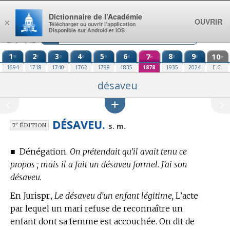
Aller au contenu
Dictionnaire de l’Académie
OUVRIR
×
Télécharger ou ouvrir l’application
Disponible sur Android et iOS
1
2
3
4
5
6
7
8
9
10
re
e
e
e
e
e
e
e
e
e
1694
1718
1740
1762
1798
1835
1878
1935
2024
E.C.
désaveu
DÉSAVEU.
e
s. m.
7
ÉDITION
■
Dénégation.
On prétendait qu’il avait tenu ce
propos ; mais il a fait un désaveu formel. J’ai son
désaveu.
En Jurispr.,
Le désaveu d’un enfant légitime,
L’acte
par lequel un mari refuse de reconnaître un
enfant dont sa femme est accouchée. On dit de