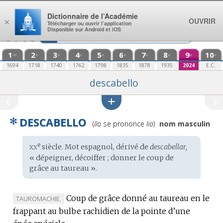
Aller au contenu
Dictionnaire de l’Académie
OUVRIR
×
Télécharger ou ouvrir l’application
Disponible sur Android et iOS
1
2
3
4
5
6
7
8
9
10
re
e
e
e
e
e
e
e
e
e
1694
1718
1740
1762
1798
1835
1878
1935
2024
E.C.
descabello
✻
DESCABELLO
Prononciation
(
llo
se prononce
lio
)
nom masculin
:
xx
e
Étymologie
siècle. Mot
espagnol
, dérivé de
descabellar,
:
« dépeigner, décoiffer ; donner le coup de
grâce au taureau ».
Coup de grâce donné au taureau en le
MARQUE
TAUROMACHIE.
frappant au bulbe rachidien de la pointe d’une
DE
DOMAINE