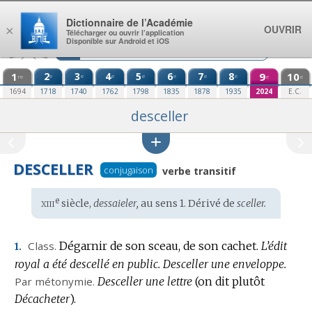
Aller au contenu
Dictionnaire de l’Académie
OUVRIR
×
Télécharger ou ouvrir l’application
Disponible sur Android et iOS
1
2
3
4
5
6
7
8
9
10
e
e
e
e
e
e
e
re
e
e
1694
1718
1740
1762
1798
1835
1878
1935
2024
E.C.
desceller
DESCELLER
conjugaison
verbe transitif
xiii
e
Étymologie
siècle,
dessaieler,
au sens 1. Dérivé de
sceller.
:
Class.
Dégarnir de son sceau, de son cachet.
L’édit
1.
royal a été descellé en public.
Desceller une enveloppe.
Par métonymie.
Desceller une lettre
(on dit plutôt
Décacheter
).