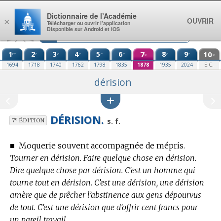
Aller au contenu
Dictionnaire de l’Académie
OUVRIR
×
Télécharger ou ouvrir l’application
Disponible sur Android et iOS
1
2
3
4
5
6
7
8
9
10
re
e
e
e
e
e
e
e
e
e
1694
1718
1740
1762
1798
1835
1878
1935
2024
E.C.
dérision
DÉRISION.
e
s. f.
7
ÉDITION
■
Moquerie souvent accompagnée de mépris.
Tourner en dérision. Faire quelque chose en dérision.
Dire quelque chose par dérision. C’est un homme qui
tourne tout en dérision. C’est une dérision, une dérision
amère que de prêcher l’abstinence aux gens dépourvus
de tout. C’est une dérision que d’offrir cent francs pour
un pareil travail.