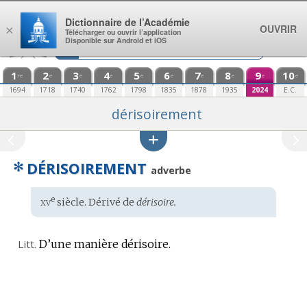
Aller au contenu
Dictionnaire de l’Académie
OUVRIR
×
Télécharger ou ouvrir l’application
Disponible sur Android et iOS
1
2
3
4
5
6
7
8
9
10
re
e
e
e
e
e
e
e
e
e
1694
1718
1740
1762
1798
1835
1878
1935
2024
E.C.
dérisoirement
✻
DÉRISOIREMENT
adverbe
xv
e
Étymologie
siècle. Dérivé de
dérisoire.
:
Litt.
D’une manière dérisoire.