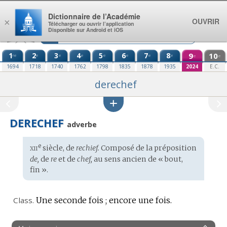
Aller au contenu
Dictionnaire de l’Académie
OUVRIR
×
Télécharger ou ouvrir l’application
Disponible sur Android et iOS
1
2
3
4
5
6
7
8
9
10
re
e
e
e
e
e
e
e
e
e
1694
1718
1740
1762
1798
1835
1878
1935
2024
E.C.
derechef
DERECHEF
adverbe
xii
e
Étymologie
siècle, de
rechief.
Composé de la préposition
:
de,
de
re
et de
chef,
au sens ancien de « bout,
fin ».
Class.
Une seconde fois ; encore une fois.